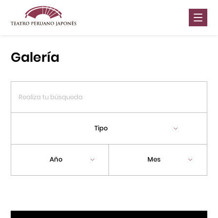
Nosotros
Galería
Presentaciones
Galería
Contáctanos
Tipo
Portal APJ
Año
Mes
Centro Cultural Peruano Japonés
Cursos
Museo de la Inmigración Japonesa