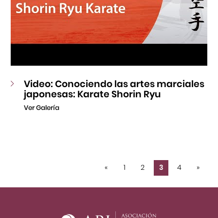
Video: Conociendo las artes marciales
japonesas: Karate Shorin Ryu
Ver Galería
«
1
2
3
4
»