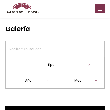
Nosotros
Galería
Presentaciones
Galería
Contáctanos
Tipo
Portal APJ
Año
Mes
Centro Cultural Peruano Japonés
Cursos
Museo de la Inmigración Japonesa