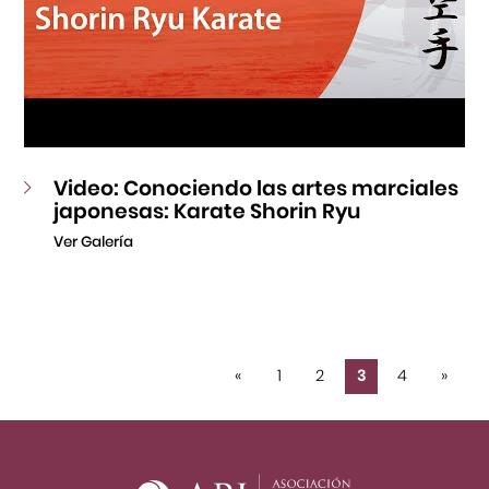
Video: Conociendo las artes marciales
japonesas: Karate Shorin Ryu
Ver Galería
«
1
2
3
4
»