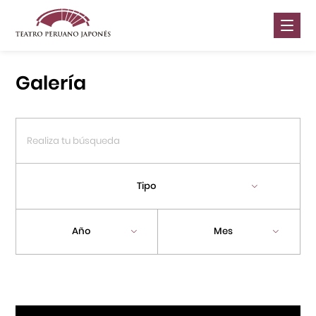
Nosotros
Galería
Presentaciones
Galería
Contáctanos
Tipo
Portal APJ
Año
Mes
Centro Cultural Peruano Japonés
Cursos
Museo de la Inmigración Japonesa