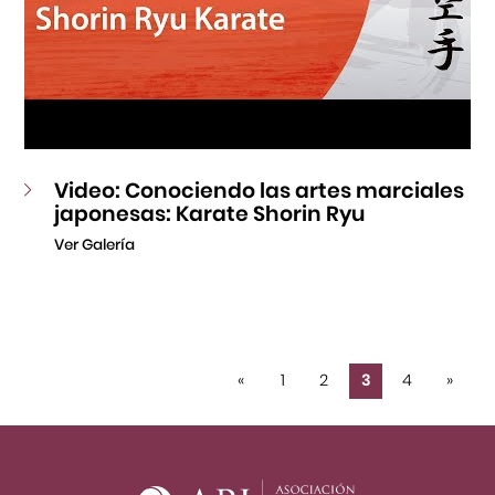
Video: Conociendo las artes marciales
japonesas: Karate Shorin Ryu
Ver Galería
«
1
2
3
4
»