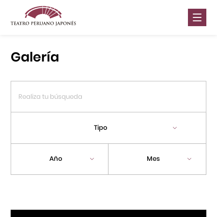
Nosotros
Galería
Presentaciones
Galería
Contáctanos
Tipo
Portal APJ
Año
Mes
Centro Cultural Peruano Japonés
Cursos
Museo de la Inmigración Japonesa