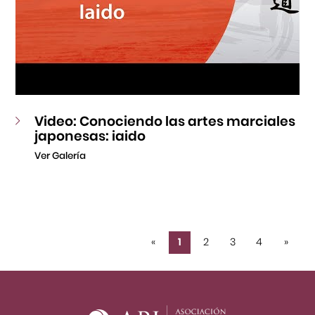
Video: Conociendo las artes marciales
japonesas: iaido
Ver Galería
«
1
2
3
4
»