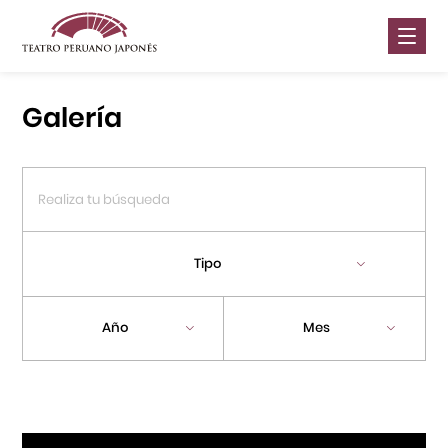
Nosotros
Galería
Presentaciones
Galería
Contáctanos
Tipo
Portal APJ
Año
Mes
Centro Cultural Peruano Japonés
Cursos
Museo de la Inmigración Japonesa