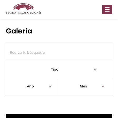
Nosotros
Galería
Presentaciones
Galería
Contáctanos
Tipo
Portal APJ
Año
Mes
Centro Cultural Peruano Japonés
Cursos
Museo de la Inmigración Japonesa