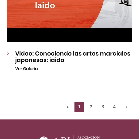
Video: Conociendo las artes marciales
japonesas: iaido
Ver Galería
«
1
2
3
4
»