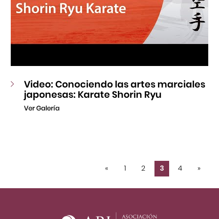
Video: Conociendo las artes marciales
japonesas: Karate Shorin Ryu
Ver Galería
«
1
2
3
4
»