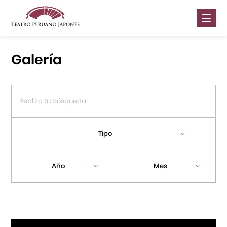
Nosotros
Galería
Presentaciones
Galería
Contáctanos
Tipo
Portal APJ
Año
Mes
Centro Cultural Peruano Japonés
Cursos
Museo de la Inmigración Japonesa