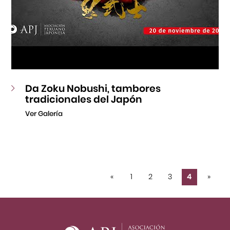
Da Zoku Nobushi, tambores
tradicionales del Japón
Ver Galería
«
1
2
3
4
»