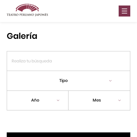
Nosotros
Galería
Presentaciones
Galería
Contáctanos
Tipo
Portal APJ
Año
Mes
Centro Cultural Peruano Japonés
Cursos
Museo de la Inmigración Japonesa