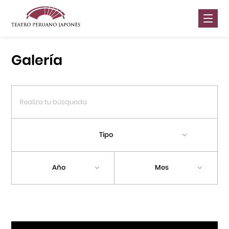
Nosotros
Galería
Presentaciones
Galería
Contáctanos
Tipo
Portal APJ
Año
Mes
Centro Cultural Peruano Japonés
Cursos
Museo de la Inmigración Japonesa