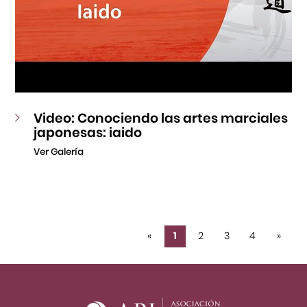
Video: Conociendo las artes marciales
japonesas: iaido
Ver Galería
«
1
2
3
4
»