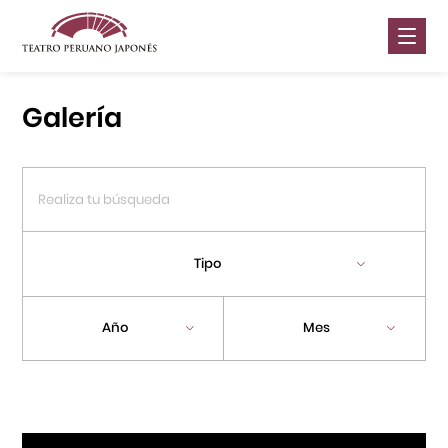
Nosotros
Galería
Presentaciones
Galería
Contáctanos
Tipo
Portal APJ
Año
Mes
Centro Cultural Peruano Japonés
Cursos
Museo de la Inmigración Japonesa