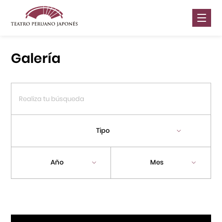
Nosotros
Galería
Presentaciones
Galería
Contáctanos
Tipo
Portal APJ
Año
Mes
Centro Cultural Peruano Japonés
Cursos
Museo de la Inmigración Japonesa