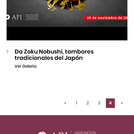
Da Zoku Nobushi, tambores
tradicionales del Japón
Ver Galería
«
1
2
3
4
»