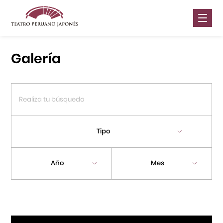
Nosotros
Galería
Presentaciones
Galería
Contáctanos
Tipo
Portal APJ
Año
Mes
Centro Cultural Peruano Japonés
Cursos
Museo de la Inmigración Japonesa