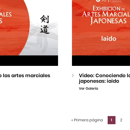
 las artes marciales
Video: Conociendo l
japonesas: iaido
Ver Galería
«
Primera página
1
2