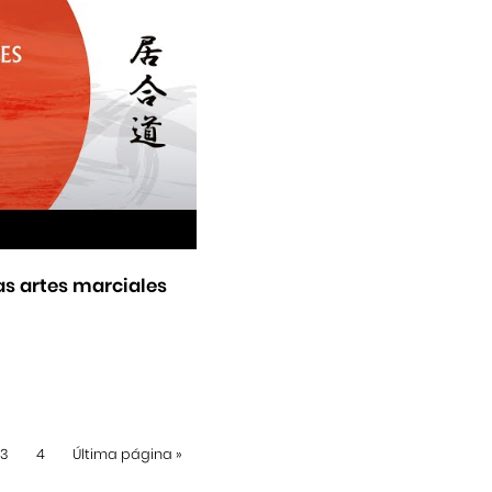
as artes marciales
3
4
Última página
»