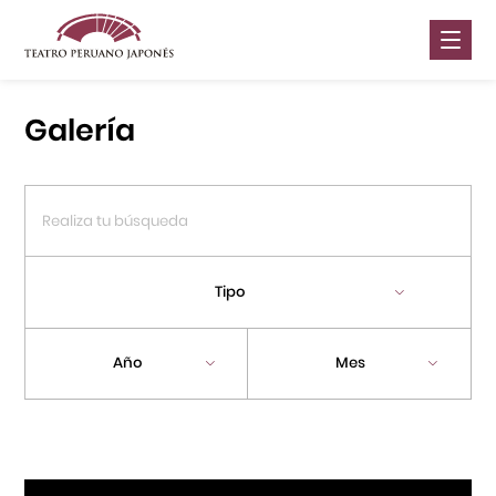
Nosotros
Galería
Presentaciones
Galería
Contáctanos
Tipo
Portal APJ
Año
Mes
Centro Cultural Peruano Japonés
Cursos
Museo de la Inmigración Japonesa