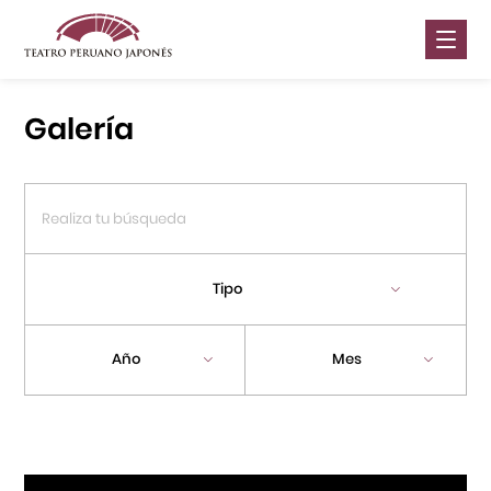
Nosotros
Galería
Presentaciones
Galería
Contáctanos
Tipo
Portal APJ
Año
Mes
Centro Cultural Peruano Japonés
Cursos
Museo de la Inmigración Japonesa