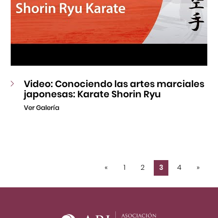
Video: Conociendo las artes marciales
japonesas: Karate Shorin Ryu
Ver Galería
«
1
2
3
4
»