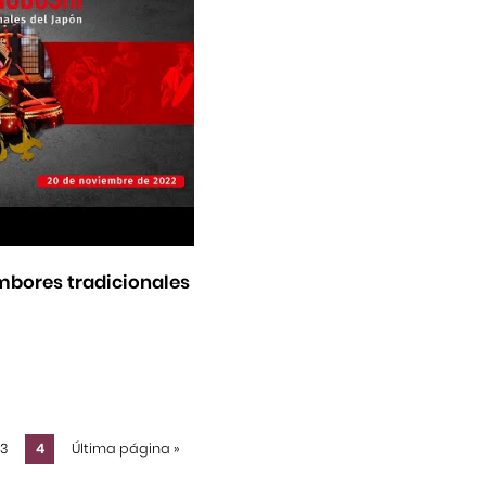
mbores tradicionales
3
4
Última página
»