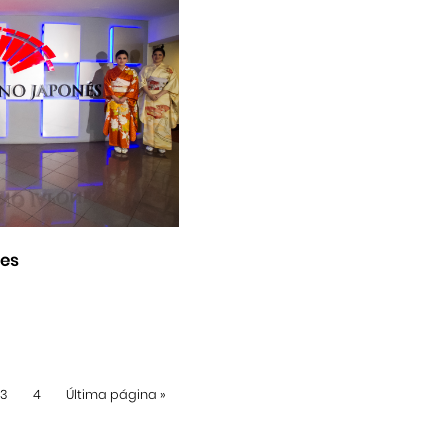
nes
3
4
Última página
»