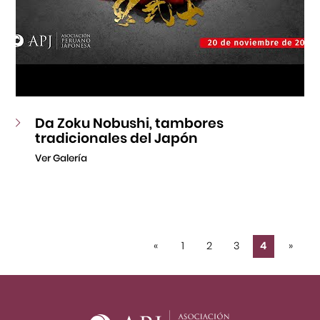
Da Zoku Nobushi, tambores
tradicionales del Japón
Ver Galería
«
1
2
3
4
»