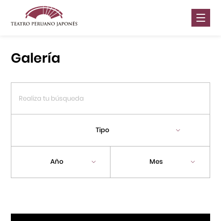
Nosotros
Galería
Presentaciones
Galería
Contáctanos
Tipo
Portal APJ
Año
Mes
Centro Cultural Peruano Japonés
Cursos
Museo de la Inmigración Japonesa