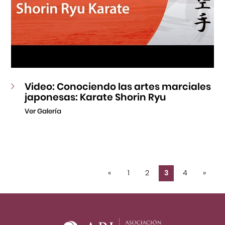
Video: Conociendo las artes marciales
japonesas: Karate Shorin Ryu
Ver Galería
«
1
2
3
4
»