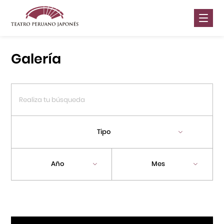
Nosotros
Galería
Presentaciones
Galería
Contáctanos
Tipo
Portal APJ
Año
Mes
Centro Cultural Peruano Japonés
Cursos
Museo de la Inmigración Japonesa