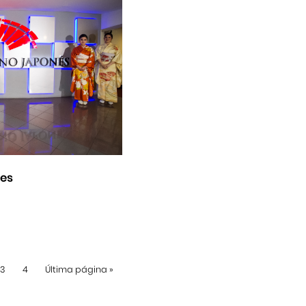
nes
3
4
Última página
»