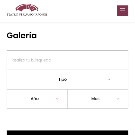
Nosotros
Galería
Presentaciones
Galería
Contáctanos
Tipo
Portal APJ
Año
Mes
Centro Cultural Peruano Japonés
Cursos
Museo de la Inmigración Japonesa