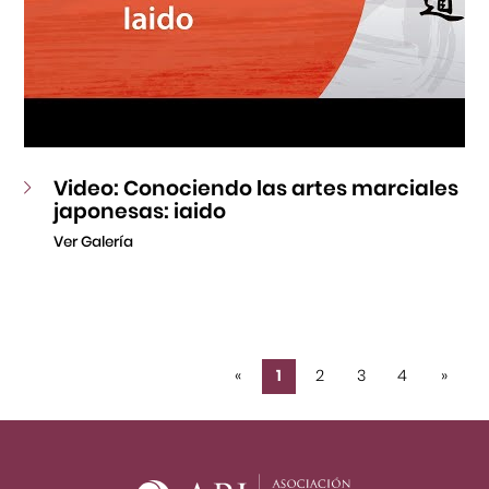
Video: Conociendo las artes marciales
japonesas: iaido
Ver Galería
«
1
2
3
4
»