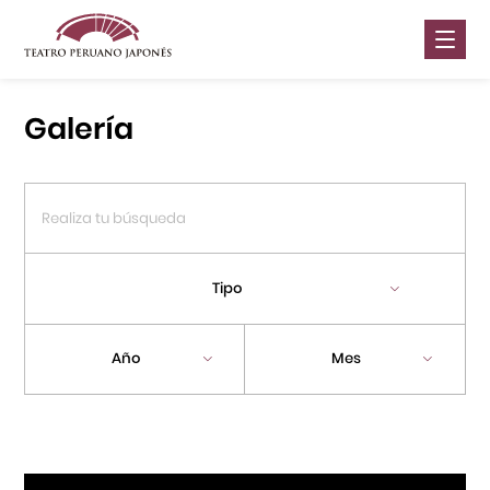
Nosotros
Galería
Presentaciones
Galería
Contáctanos
Tipo
Portal APJ
Año
Mes
Centro Cultural Peruano Japonés
Cursos
Museo de la Inmigración Japonesa