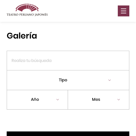
Nosotros
Galería
Presentaciones
Galería
Contáctanos
Tipo
Portal APJ
Año
Mes
Centro Cultural Peruano Japonés
Cursos
Museo de la Inmigración Japonesa