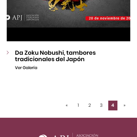
Da Zoku Nobushi, tambores
tradicionales del Japón
Ver Galería
«
1
2
3
4
»