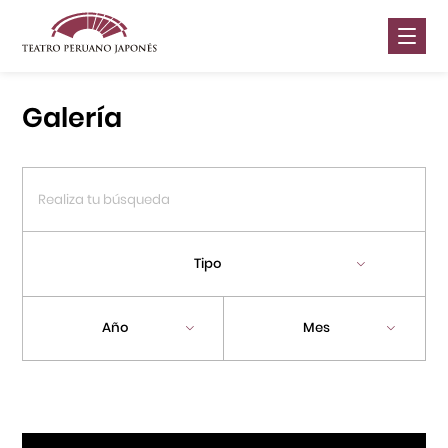
Nosotros
Galería
Presentaciones
Galería
Contáctanos
Tipo
Portal APJ
Año
Mes
Centro Cultural Peruano Japonés
Cursos
Museo de la Inmigración Japonesa