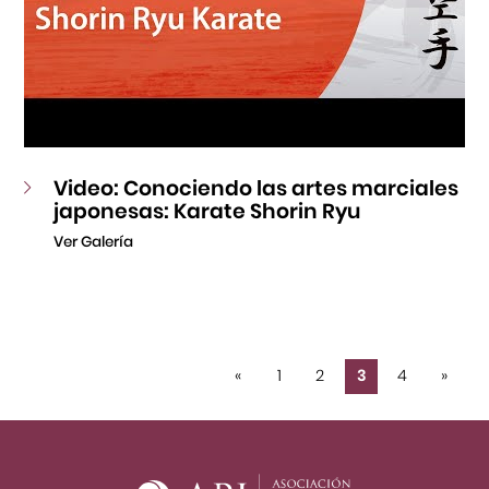
Video: Conociendo las artes marciales
japonesas: Karate Shorin Ryu
Ver Galería
«
1
2
3
4
»