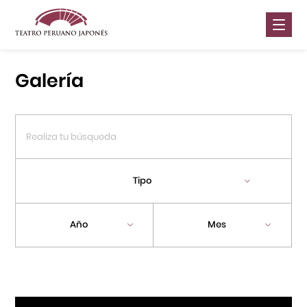
Nosotros
Galería
Presentaciones
Galería
Contáctanos
Tipo
Portal APJ
Año
Mes
Centro Cultural Peruano Japonés
Cursos
Museo de la Inmigración Japonesa