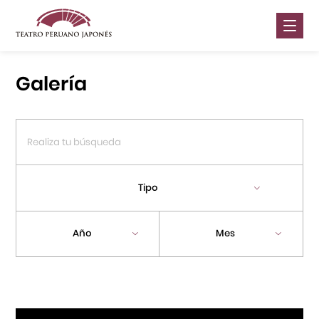
Nosotros
Galería
Presentaciones
Galería
Contáctanos
Tipo
Portal APJ
Año
Mes
Centro Cultural Peruano Japonés
Cursos
Museo de la Inmigración Japonesa