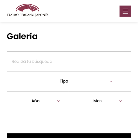
Nosotros
Galería
Presentaciones
Galería
Contáctanos
Tipo
Portal APJ
Año
Mes
Centro Cultural Peruano Japonés
Cursos
Museo de la Inmigración Japonesa