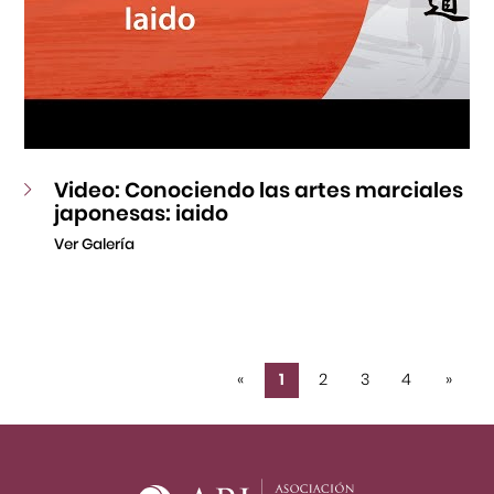
Video: Conociendo las artes marciales
japonesas: iaido
Ver Galería
«
1
2
3
4
»