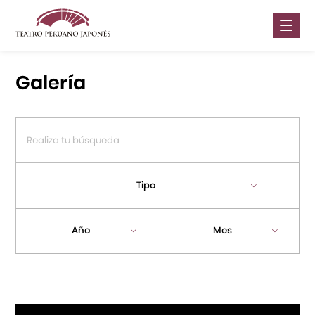
Nosotros
Galería
Presentaciones
Galería
Contáctanos
Tipo
Portal APJ
Año
Mes
Centro Cultural Peruano Japonés
Cursos
Museo de la Inmigración Japonesa