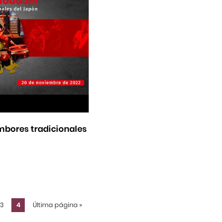
mbores tradicionales
3
4
Última página
»