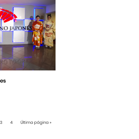
nes
3
4
Última página
»