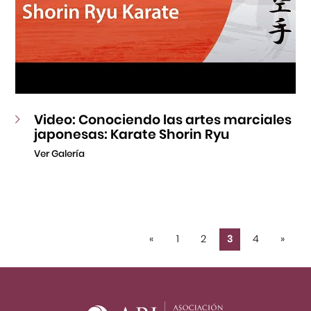
Video: Conociendo las artes marciales
japonesas: Karate Shorin Ryu
Ver Galería
«
1
2
3
4
»