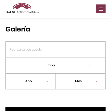
Nosotros
Galería
Presentaciones
Galería
Contáctanos
Tipo
Portal APJ
Año
Mes
Centro Cultural Peruano Japonés
Cursos
Museo de la Inmigración Japonesa