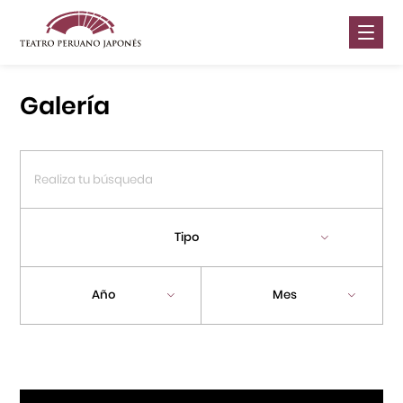
Nosotros
Galería
Presentaciones
Galería
Contáctanos
Tipo
Portal APJ
Año
Mes
Centro Cultural Peruano Japonés
Cursos
Museo de la Inmigración Japonesa