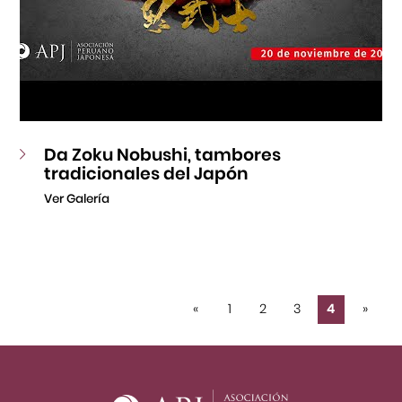
Da Zoku Nobushi, tambores
tradicionales del Japón
Ver Galería
«
1
2
3
4
»