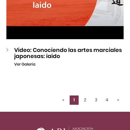
Video: Conociendo las artes marciales
japonesas: iaido
Ver Galería
«
1
2
3
4
»