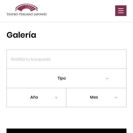
Nosotros
Galería
Presentaciones
Galería
Contáctanos
Tipo
Portal APJ
Año
Mes
Centro Cultural Peruano Japonés
Cursos
Museo de la Inmigración Japonesa