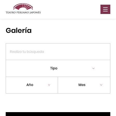
Nosotros
Galería
Presentaciones
Galería
Contáctanos
Tipo
Portal APJ
Año
Mes
Centro Cultural Peruano Japonés
Cursos
Museo de la Inmigración Japonesa