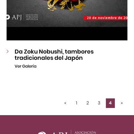
Da Zoku Nobushi, tambores
tradicionales del Japón
Ver Galería
«
1
2
3
4
»