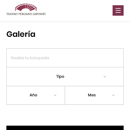
Nosotros
Galería
Presentaciones
Galería
Contáctanos
Tipo
Portal APJ
Año
Mes
Centro Cultural Peruano Japonés
Cursos
Museo de la Inmigración Japonesa