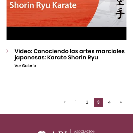
Video: Conociendo las artes marciales
japonesas: Karate Shorin Ryu
Ver Galería
«
1
2
3
4
»