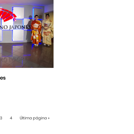
nes
3
4
Última página
»