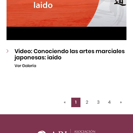
Video: Conociendo las artes marciales
japonesas: iaido
Ver Galería
«
1
2
3
4
»