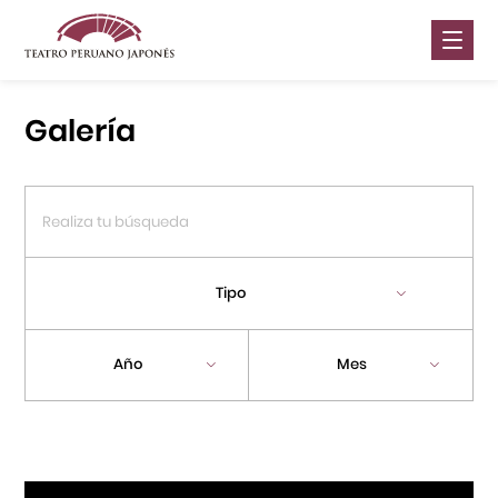
Nosotros
Galería
Presentaciones
Galería
Contáctanos
Tipo
Portal APJ
Año
Mes
Centro Cultural Peruano Japonés
Cursos
Museo de la Inmigración Japonesa