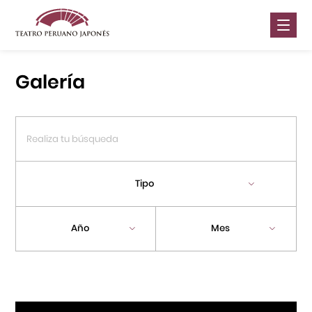
Nosotros
Galería
Presentaciones
Galería
Contáctanos
Tipo
Portal APJ
Año
Mes
Centro Cultural Peruano Japonés
Cursos
Museo de la Inmigración Japonesa