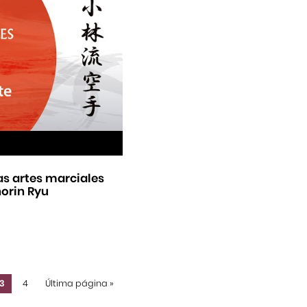
as artes marciales
horin Ryu
3
4
Última página
»