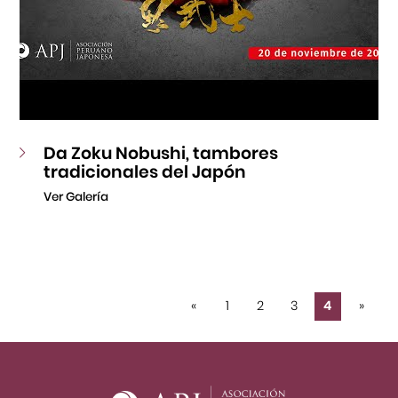
Da Zoku Nobushi, tambores
tradicionales del Japón
Ver Galería
«
1
2
3
4
»