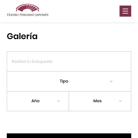
Nosotros
Galería
Presentaciones
Galería
Contáctanos
Tipo
Portal APJ
Año
Mes
Centro Cultural Peruano Japonés
Cursos
Museo de la Inmigración Japonesa