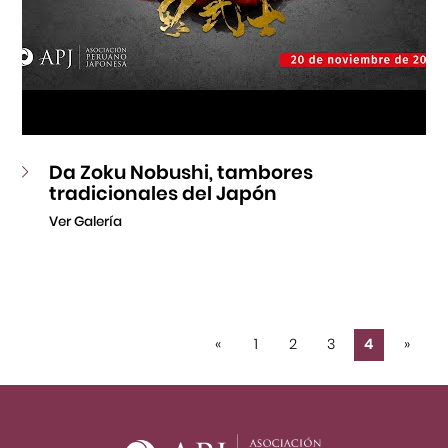
Da Zoku Nobushi, tambores
tradicionales del Japón
Ver Galería
«
1
2
3
4
»