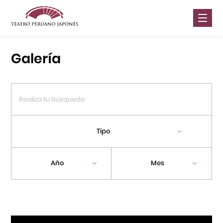
Nosotros
Galería
Presentaciones
Galería
Contáctanos
Tipo
Portal APJ
Año
Mes
Centro Cultural Peruano Japonés
Cursos
Museo de la Inmigración Japonesa