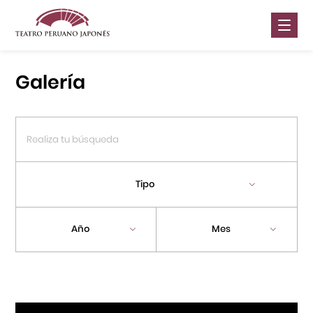
Nosotros
Galería
Presentaciones
Galería
Contáctanos
Tipo
Portal APJ
Año
Mes
Centro Cultural Peruano Japonés
Cursos
Museo de la Inmigración Japonesa