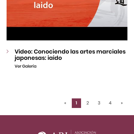
Video: Conociendo las artes marciales
japonesas: iaido
Ver Galería
«
1
2
3
4
»