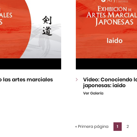
 las artes marciales
Video: Conociendo l
japonesas: iaido
Ver Galería
«
Primera página
1
2