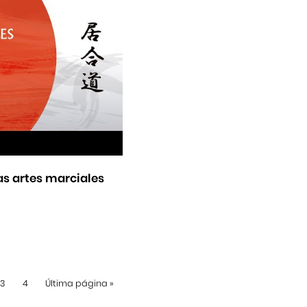
as artes marciales
3
4
Última página
»