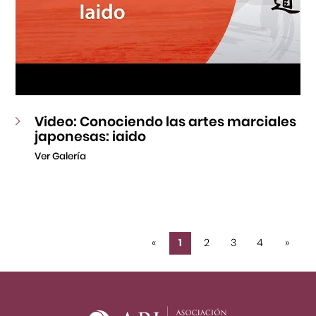
Video: Conociendo las artes marciales
japonesas: iaido
Ver Galería
«
1
2
3
4
»