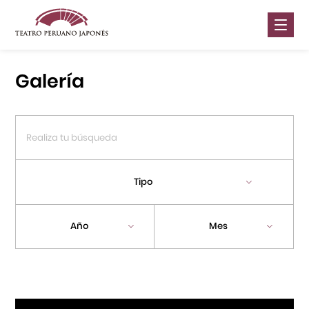
Nosotros
Galería
Presentaciones
Galería
Contáctanos
Tipo
Portal APJ
Año
Mes
Centro Cultural Peruano Japonés
Cursos
Museo de la Inmigración Japonesa