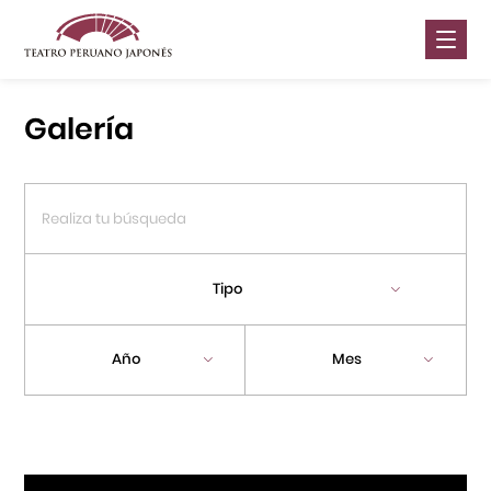
Nosotros
Galería
Presentaciones
Galería
Contáctanos
Tipo
Portal APJ
Año
Mes
Centro Cultural Peruano Japonés
Cursos
Museo de la Inmigración Japonesa