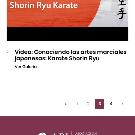
Video: Conociendo las artes marciales
japonesas: Karate Shorin Ryu
Ver Galería
«
1
2
3
4
»