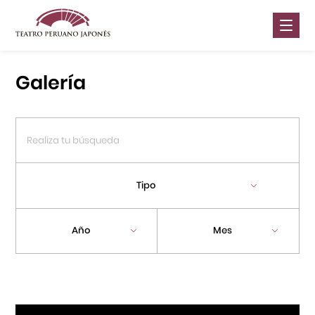
Nosotros
Galería
Presentaciones
Galería
Contáctanos
Tipo
Portal APJ
Año
Mes
Centro Cultural Peruano Japonés
Cursos
Museo de la Inmigración Japonesa