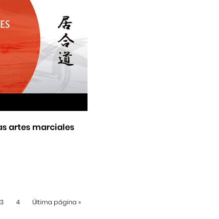
as artes marciales
3
4
Última página
»