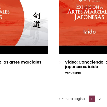
 las artes marciales
Video: Conociendo l
japonesas: iaido
Ver Galería
«
Primera página
1
2