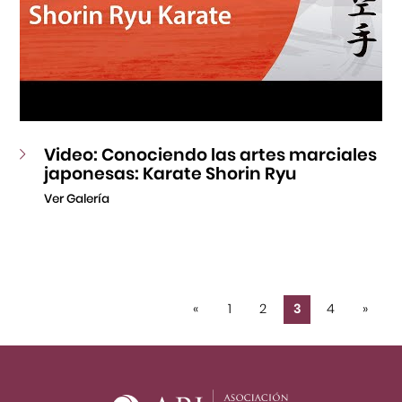
Video: Conociendo las artes marciales
japonesas: Karate Shorin Ryu
Ver Galería
«
1
2
3
4
»