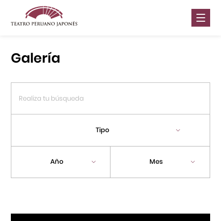
Nosotros
Galería
Presentaciones
Galería
Contáctanos
Tipo
Portal APJ
Año
Mes
Centro Cultural Peruano Japonés
Cursos
Museo de la Inmigración Japonesa