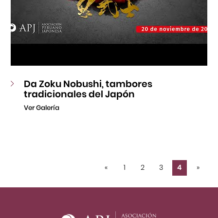
Da Zoku Nobushi, tambores
tradicionales del Japón
Ver Galería
«
1
2
3
4
»