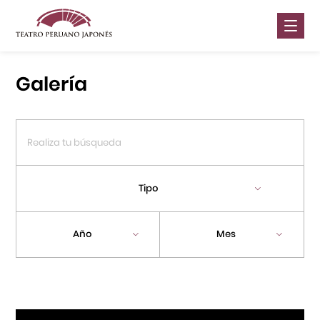
Nosotros
Galería
Presentaciones
Galería
Contáctanos
Tipo
Portal APJ
Año
Mes
Centro Cultural Peruano Japonés
Cursos
Museo de la Inmigración Japonesa