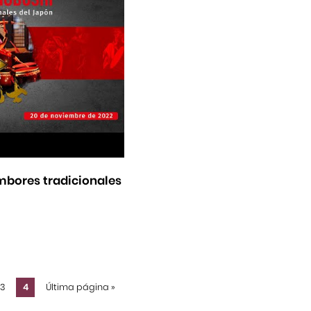
mbores tradicionales
3
4
Última página
»